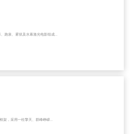
跑泉、雾状及水幕激光电影组成...
架，采用一柱擎天、群峰峥嵘...